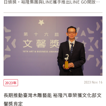
日頒獎，裕隆集團與LINE攜手推出LINE GO開放式
多元移動服務平台，因跨產業策略合作及成功運用
線上平台技術資源，帶動MaaS移動服務及產業價值
鏈提升，加速移動生活服務產業數位轉型升級，由
投資方裕隆集團旗下裕融企業獲得最佳創意併購
獎，合資公司觔斗雲聯網科技則獲得中堅企業併購
獎。
2023年
2023 Nov. 16
長期推動臺灣木雕藝能 裕隆汽車榮獲文化部文
馨獎肯定