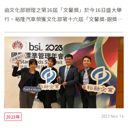
由文化部辦理之第16屆「文馨獎」於今16日盛大舉
行，裕隆汽車榮獲文化部第十六屆「文馨獎-銀獎」
肯定。裕隆汽車自2014年起，每年贊助苗栗縣政府
文化觀光局辦理「臺灣國際木雕競賽」200萬元，
並於競賽中設立「裕隆木雕創新獎」、「裕隆木雕
薪傳獎」兩獎項，共計獎金60萬元，贊助至今已邁
入第十年，累計贊助金額達2,600萬元。
2023年
2023 Nov. 16