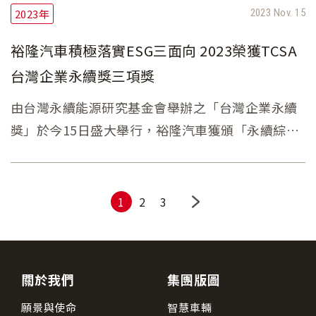
2023年
2023 Nov. 15
裕隆汽車積極落實ESG三面向 2023榮獲TCSA
台灣企業永續獎三項獎
由台灣永續能源研究基金會舉辦之「台灣企業永續
獎」於今15日盛大舉行，裕隆汽車獲頒「永續綜合
績效獎」、「單項績效-社會共融領袖獎」及「永續
報告獎-銀級」三獎項，展現裕隆汽車在執行ESG的
永續績效、資訊揭露透明度等面向，皆受到外部機
1
2
3
構全面且國際性的評比與肯定。
關於我們
集團版圖
願景與使命
智慧車輛