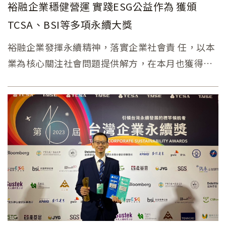
裕融企業穩健營運 實踐ESG公益作為 獲頒
TCSA、BSI等多項永續大獎
裕融企業發揮永續精神，落實企業社會責 任，以本
業為核心關注社會問題提供解方，在本月也獲得最
大規模永續獎項第十六屆「台灣企業永續獎」TCSA
綜合績效績優獎、社會共融領袖獎、永續報告書金
融保險類銀級，及連三年英國標準協會BSI永續韌性
獎等ESG獎項肯定，顯示裕融企業在經營成果及永
續發展的傑出成就。