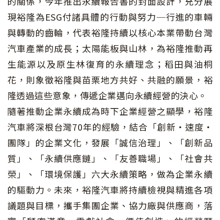
的關係，今年推出永續報告書的封面設計，充分展
現裕隆為ESG付諸具體的行動與努力─行進的車輛
與轉動的齒輪，代表裕隆持續以核心本業帶動台灣
汽車產業的成長；太陽能板與山林，為裕隆推動再
生能源以及原生林復育的永續理念；稻田與油桐
花，則象徵裕隆與苗栗地方共好、共融的願景，裕
隆透過這些意象，傳遞企業邁向永續經營的決心。
隨著推動企業永續成為時下企業經營之顯學，裕隆
汽車將深根台灣70年的經驗，結合「創新‧速度‧
團隊」的企業文化，發展「誠信治理」、「創新品
質」、「永續供應鏈」、「友善職場」、「社會共
榮」、「環境保護」六大永續策略，做為企業永續
的驅動力。未來，裕隆汽車將持續檢視與精進各項
議題與目標，攜手集團企業、協力廠與供應商，落