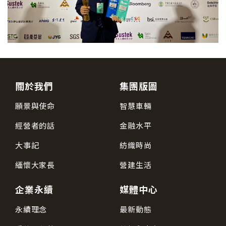
關於我們
集團版圖
願景與使命
智慧車輛
經營者的話
金融水平
大事記
紡織時尚
緬懷大家長
營建生活
企業永續
媒體中心
永續理念
最新動態