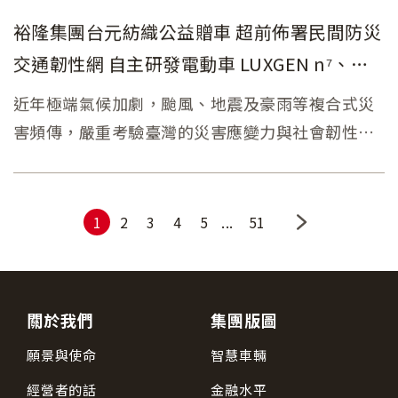
裕隆集團台元紡織公益贈車 超前佈署民間防災
交通韌性網 自主研發電動車 LUXGEN n⁷、中
華 ET35 打造移動+能源防災韌性車隊
近年極端氣候加劇，颱風、地震及豪雨等複合式災
害頻傳，嚴重考驗臺灣的災害應變力與社會韌性。
裕隆集團執行長嚴陳莉蓮長期關注偏鄉交通權益與
弱勢關懷，持續推動「愛的里程數」創新公益平
台，串聯集團企業資源與公益夥伴，將汽車產業核
1
2
3
4
5
51
心能力轉化為交通服務韌性。歷經花蓮光復複合式
救災的實務經驗，裕隆集團深知防救災的核心在於
「平時預警」與「災時備援」，台元紡織響應集團
關於我們
集團版圖
公益行動，捐贈集團自主研發之電動車款LUXGEN
願景與使命
智慧車輛
n⁷及中華汽車 ET35予「新匠堂公益協會」及「攸
惜關懷協會」
經營者的話
金融水平