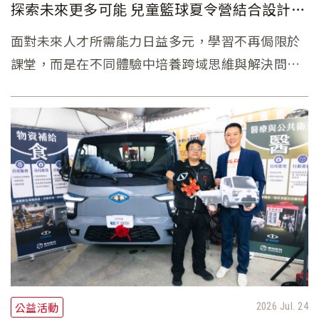
探索未來更多可能 兒童籃球夏令營結合設計、
工程課程 培養團隊合作、創意思維與自主學
面對未來人才所需能力日益多元，學習不再侷限於
習力
課堂，而是在不同體驗中培養跨域思維與解決問題
的能力。裕隆集團長期投入體育教育、運動平權，
今年「裕隆兒童籃球夏令營」整合集團汽車本業、
裕隆城場域及創新教育資源，規劃籃球訓練、電動
遙控車、汽車職人體驗、百貨職人體驗及SDGs永續
挑戰等多元課程，打造結合運動、職涯探索與實作
學習的跨域教育平台，希望陪伴孩子在運動中成
長，在探索中遇見未來。
公益活動
2026 Jul. 24