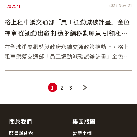
2025年
2025 Nov. 21
格上租車獲交通部「員工通勤減碳計畫」金色
標章 從通勤出發 打造永續移動願景 引領租車
產業低碳轉型
在全球淨零趨勢與政府永續交通政策推動下，格上
租車榮獲交通部「員工通勤減碳試辦計畫」金色標
章肯定，成為交通服務業推動通勤減碳的示範企
業。格上秉持「從通勤開始，讓永續成為每天的選
擇」理念，號召近千位員工加入綠色通勤行列，落
1
2
3
實企業永續文化與減碳行動。
關於我們
集團版圖
願景與使命
智慧車輛