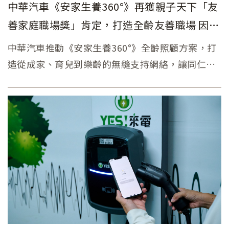
中華汽車《安家生養360°》再獲親子天下「友
善家庭職場獎」肯定，打造全齡友善職場 因應
少子化挑戰
中華汽車推動《安家生養360°》全齡照顧方案，打
造從成家、育兒到樂齡的無縫支持網絡，讓同仁
「敢生、敢養、安心工作」。憑藉這項創新作為，
公司於2025年再度榮獲《親子天下雜誌》「友善家
庭職場獎」，成為少數連續兩屆獲獎的標竿企業。