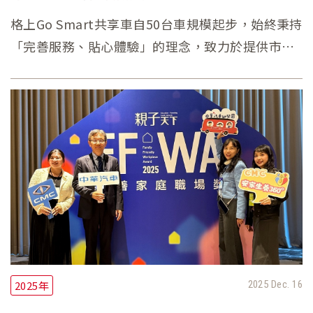
格上Go Smart共享車自50台車規模起步，始終秉持
「完善服務、貼心體驗」的理念，致力於提供市場
上最豐富的車款選擇。2025適逢品牌六週年，格上
Go Smart不僅成功串連北中七縣市異地租還，更榮
獲台北市政府共享運具評鑑「優等」殊榮，成為共
享汽、機車領域中獲得最高肯定的品牌。
2025年
2025 Dec. 16