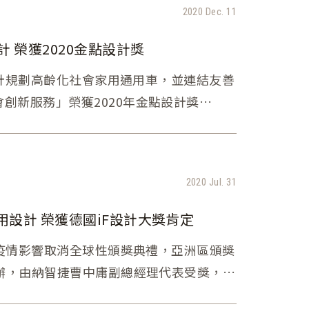
2020 Dec. 11
URX創新高齡移動服務通用設計 榮獲2020金點設計獎
用設計規劃高齡化社會家用通用車，並連結友善
創新服務」榮獲2020年金點設計獎
d）殊榮肯定。
2020 Jul. 31
用設計 榮獲德國iF設計大獎肯定
獎受疫情影響取消全球性頒獎典禮，亞洲區頒獎
舉辦，由納智捷曹中庸副總經理代表受獎，
，為台灣車廠爭得首座IF設計大獎，與本次