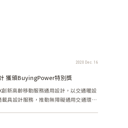
2020 Dec. 16
獲頒BuyingPower特別獎
X創新高齡移動服務通用設計，以交通暖設
通載具設計服務，推動無障礙通用交通環境
ower-社會創新產品及服務採購獎勵」貳獎與特