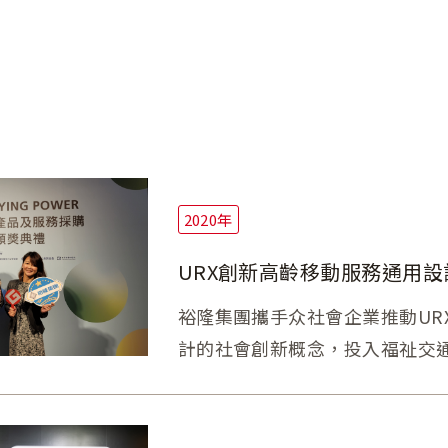
2020年
URX創新高齡移動服務通用設計 
裕隆集團攜手众社會企業推動UR
計的社會創新概念，投入福祉交
普及，再次榮獲 「Buying P
別獎的肯定！