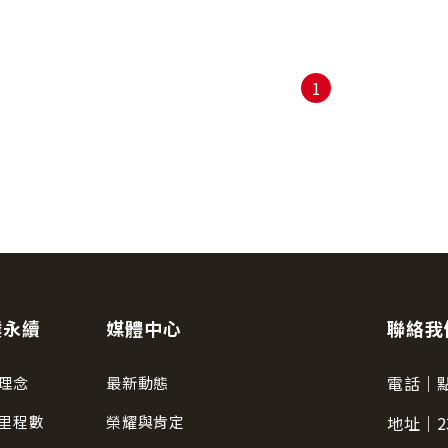
iF獲獎的台灣品牌一起成就台灣
1
業永續
媒體中心
聯絡我
電話｜
理念
最新動態
里程數
榮耀與肯定
地址｜