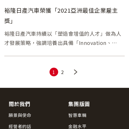
裕隆日產汽車榮獲「2021亞洲最佳企業雇主
獎」
裕隆日產汽車持續以「塑造會增值的人才」做為人
才發展策略，強調培養出具備「Innovation、
Speed、Teamwork」的1st人才，繼2020年榮獲
行政院頒發「2020 國家人才發展奬」，今年再獲頒
亞太區人力資源管理領域具權威指標性的「2021 亞
1
2
洲最佳企業雇主獎」。
關於我們
集團版圖
願景與使命
智慧車輛
經營者的話
金融水平