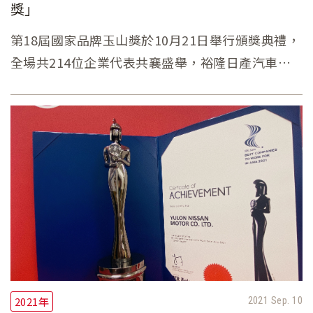
獎」
第18屆國家品牌玉山獎於10月21日舉行頒獎典禮，
全場共214位企業代表共襄盛舉，裕隆日產汽車榮
獲「傑出企業獎」，由賴清德副總統親自頒獎、裕
隆日產鐘文川副總經理代表受獎。
2021年
2021 Sep. 10