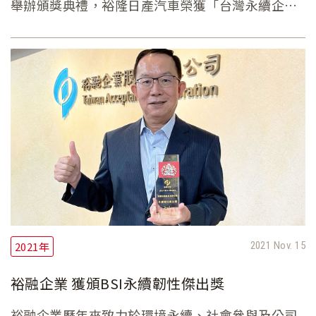
舉辦頒獎典禮，裕隆日產汽車榮獲「台灣永續企業
績優獎」及「企業永續報告獎-服務業銅獎」，由立
法院游錫堃院長親自頒獎、裕隆日產梁肇彥協理代
表受獎。
2021年
2021 Nov. 15
裕融企業 獲頒BSI永續韌性傑出獎
裕融企業歷年來致力於環境永續、社會參與及公司