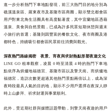
進一步分析熱門下車地點發現，前三大熱門目的地分別為
礁溪溫泉區、羅東夜市及基隆市區商圈，顯示雙北都會區
用戶對東北角生活圈具有高度黏著度，其中宜蘭地區憑藉
溫泉、美食與自然景觀，已成為許多民眾短期休憩與週末
小旅行的首選；基隆則因豐富的餐飲文化、夜市商圈及港
都特色，持續吸引都會區民眾前往消費與觀光。
深夜熱門路線揭密 夜景、宵夜與求財熱點形塑夜遊文化
LINE GO 租車觀察，凌晨 0 時至清晨 4 時的熱門下車地
點依序為烘爐地福德宮、基隆市區以及擎天崗。而烘爐地
福德宮，造訪次數更超過其他熱門景點兩倍以上，成為深
夜時段最具人氣的目的地，顯示不少用戶選擇在夜深人靜
時上山參拜、祈求財運與事業順利。
此外，受近期社群與媒體話題帶動，到擎天崗夜遊的用戶