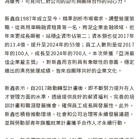
為優秀，可見同仁對公司的認可與團隊合作的向心力。
新鑫自1987年成立至今，精準剖析市場需求、調整營運策
略，從商用車輛融資租賃第一名，跨足企業金融領域，近
年來更成長顯著，站穩企資市佔第二；資本額也從2017年
的13.4億，提升至2024年的55億；員工人數則是從2017
年的100人，成長至2024年的700人。本次榮獲「亞洲最
佳企業雇主獎」，對新鑫而言則具有象徵性的意義，穩定
繳出的漂亮營運成績，皆來自團隊共好的企業文化。
新鑫表示，自2017啟動轉型計畫後，即不斷努力提升在人
才管理方面的水準，透過提供良好的薪資福利、完善的培
訓計畫和職涯發展機會，確保員工成長與發展性。此外，
新鑫也積極推動環境、社會和公司治理等永續發展議題，
並與勞動部青年旗艦就業計畫攜手合作人才永續行動。