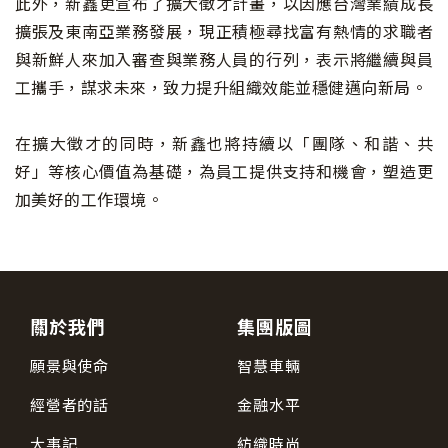
此外，新鑫更宣布了擴大徵才計畫，以因應台灣業績成長
擴張及東南亞業務發展，現正積極尋找富有熱情的求職者
與新鮮人來加入審查與業務人員的行列，表示將繼續與員
工攜手，謀求未來，致力提升組織效能並穩健邁向新局。
在擴大徵才的同時，新鑫也將持續以「團隊、和諧、共
好」等核心價值為基礎，為員工提供支持和機會，塑造更
加美好的工作環境。
關於我們
集團版圖
願景與使命
智慧車輛
經營者的話
金融水平
大事記
紡織時尚