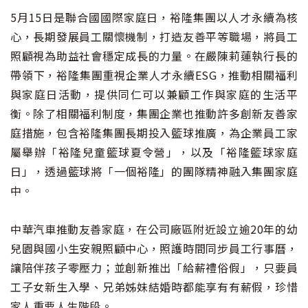
5月15日是聯合國國際家庭日，裕隆集團以人才永續為核
心，長期發展員工關懷機制，打造友善平等職場，將員工
照顧視為助益社會穩定成長的力量。在嚴陳莉蓮執行長的
帶領下，裕隆集團重視企業人才永續ESG，推動相關福利
與家庭日活動，提供同仁可以兼顧工作與家庭的生活平
衡。除了相關福利制度，集團企業也推動許多創新友善家
庭措施，包含裕隆集團長期投入籃球推廣，為企業員工家
屬舉辦「裕隆兒童籃球夏令營」，以及「裕隆籃球家庭
日」，透過籃球將「一個裕隆」的團隊精神融入集團家庭
中。
中華汽車推動友善家庭，在公司廠區附近設立逾20年的幼
兒園與國小生安親照顧中心，照護時間同步員工行事曆，
讓陪伴孩子零壓力；並創新推出「給薪禮俗假」，只要員
工子女新生入學、兄弟姊妹結婚時都能享有有薪假，珍惜
家人重要人生階段。