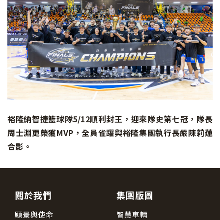
裕隆納智捷籃球隊5/12順利封王，迎來隊史第七冠，隊長
周士淵更榮獲MVP，全員雀躍與裕隆集團執行長嚴陳莉蓮
合影。
關於我們
集團版圖
願景與使命
智慧車輛