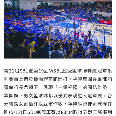
第21屆SBL暨第19屆WSBL超級籃球聯賽總冠軍系
列賽自上週於板橋體育館開打，裕隆集團在嚴陳莉
蓮執行長帶領下，展現「一個裕隆」的團結氣勢，
集團旗下男女籃球隊都以優異表現進入冠軍戰，台
元紡織女籃最終以亞軍作收，裕隆納智捷籃球隊在
昨(5/12)日SBL總冠軍賽以88:84取得五戰三勝順利