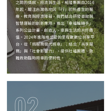
之間的情感、經濟與生活。裕隆集團自2016
年起，關注台灣各地因「行」的所產生的醫
療、教育與經濟障礙，我們結合研發車款與
智慧運輸的創新應用，推出「幸福輪轉手」
系列公益計畫，創造人、車與生活的共好價
值。2024年進階推出愛的里程數數位共享平
台，從「捐服務替代捐車」；結合「共享服
務」與「社會影響力」，提供社福團體、急
難救助臨時用車的便利性。
02