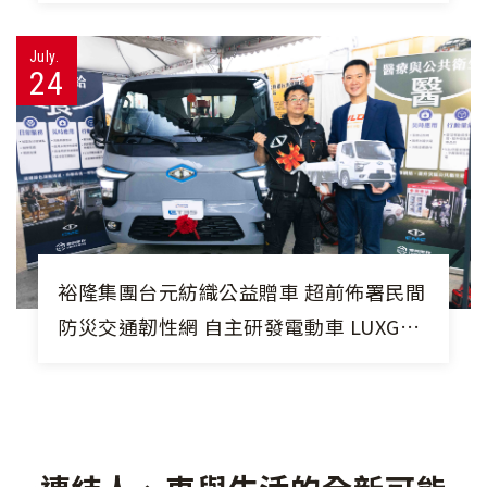
合設計、工程課程 培養團隊合作、創意
思維與自主學習力
July.
24
裕隆集團台元紡織公益贈車 超前佈署民間
防災交通韌性網 自主研發電動車 LUXGEN
n⁷、中華 ET35 打造移動+能源防災韌性
車隊